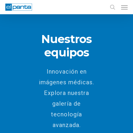
Men
Skip
to
search
main
content
Nuestros
equipos
Innovación en
imágenes médicas.
Explora nuestra
galería de
tecnología
avanzada.