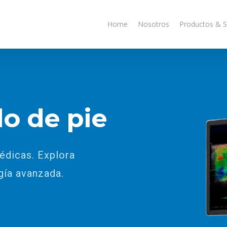
Home
Nosotros
Productos & S
do
de
pie
édicas. Explora
gía avanzada.