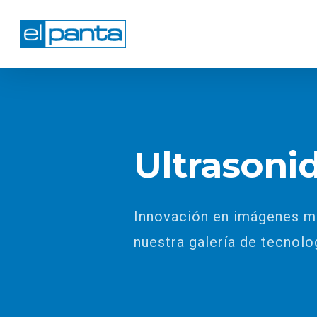
Skip
to
main
content
Ultrasoni
Innovación en imágenes m
nuestra galería de tecnolo