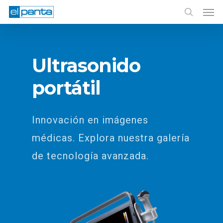
Men
Skip
to
search
main
content
Ultrasonido
portátil
Innovación en imágenes
médicas. Explora nuestra galería
de tecnología avanzada.